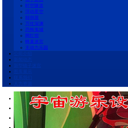
时空隧道
浮动星空
颠倒屋
万仗深渊
恐怖鬼城
网红馆
蜂巢迷宫
无动力乐园
公司介绍
新闻动态
新型镜子迷宫
图库展示
联系我们
人力资源