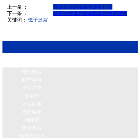
上一条 ：
寻找大型游乐设备定制厂家
下一条 ：
镜子迷宫讲究整体协调性和美观性
关键词：
镜子迷宫
镜子迷宫
时空隧道
浮动星空
颠倒屋
万仗深渊
恐怖城堡
网红馆
蜂巢迷宫
无动力乐园