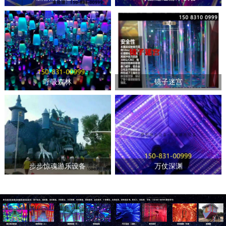
呼吸森林
镜子迷宫
步步惊魂游乐设备
万仗深渊