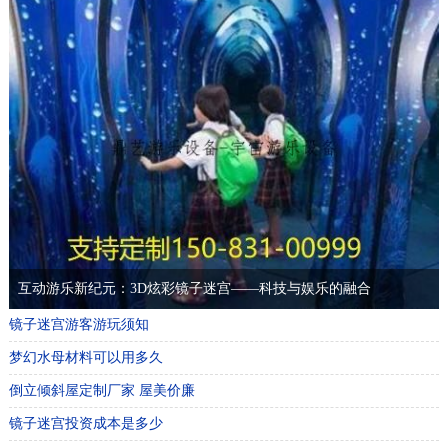
互动游乐新纪元：3D炫彩镜子迷宫——科技与娱乐的融合
镜子迷宫游客游玩须知
梦幻水母材料可以用多久
倒立倾斜屋定制厂家 屋美价廉
镜子迷宫投资成本是多少