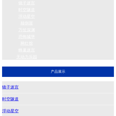
镜子迷宫
时空隧道
浮动星空
颠倒屋
万仗深渊
恐怖城堡
网红馆
蜂巢迷宫
无动力乐园
产品展示
镜子迷宫
时空隧道
浮动星空