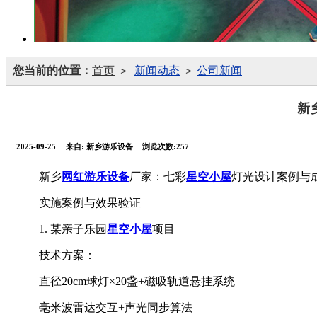
您当前的位置：
首页
新闻动态
公司新闻
>
>
新
2025-09-25
来自:
新乡游乐设备
浏览次数:257
新乡
网红游乐设备
厂家：七彩
星空小屋
灯光设计案例与
实施案例与效果验证
1. 某亲子乐园
星空小屋
项目
技术方案：
直径20cm球灯×20盏+磁吸轨道悬挂系统
毫米波雷达交互+声光同步算法