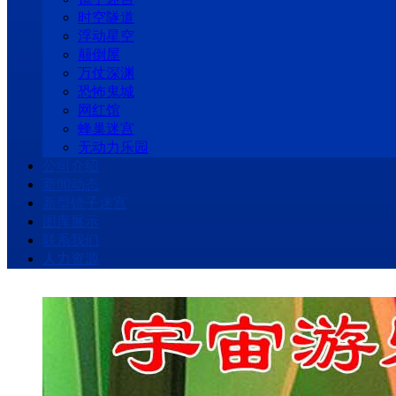
时空隧道
浮动星空
颠倒屋
万仗深渊
恐怖鬼城
网红馆
蜂巢迷宫
无动力乐园
公司介绍
新闻动态
新型镜子迷宫
图库展示
联系我们
人力资源